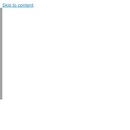
Skip to content
Surya Batara Mahkota
Suzuki Authorized Dealer
Main Menu
Home
Service
INFORMASI DAN KEBIJAKAN PRIVASI
Search for:
Search